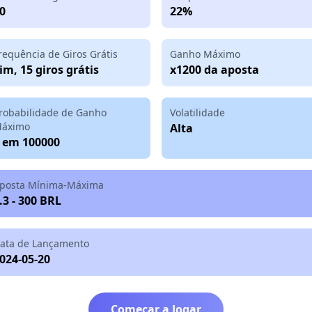
0
22%
requência de Giros Grátis
Ganho Máximo
im, 15 giros grátis
x1200 da aposta
robabilidade de Ganho
Volatilidade
áximo
Alta
 em 100000
posta Mínima-Máxima
.3 - 300 BRL
ata de Lançamento
024-05-20
Começar a Jogar