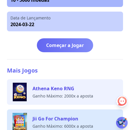
10 - 5000 moedas
Data de Lançamento
2024-03-22
Começar a Jogar
Mais Jogos
Athena Keno RNG
Ganho Máximo: 2000x a aposta
Jii Go For Champion
Ganho Máximo: 6000x a aposta