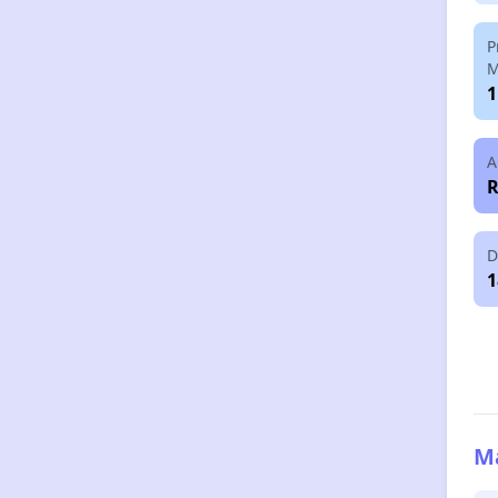
P
M
1
A
R
D
1
Ma