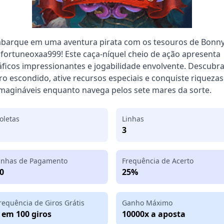
barque em uma aventura pirata com os tesouros de Bonn
 fortuneoxaa999! Este caça-níquel cheio de ação apresenta
áficos impressionantes e jogabilidade envolvente. Descubr
ro escondido, ative recursos especiais e conquiste riquezas
imagináveis enquanto navega pelos sete mares da sorte.
oletas
Linhas
3
inhas de Pagamento
Frequência de Acerto
0
25%
requência de Giros Grátis
Ganho Máximo
 em 100 giros
10000x a aposta