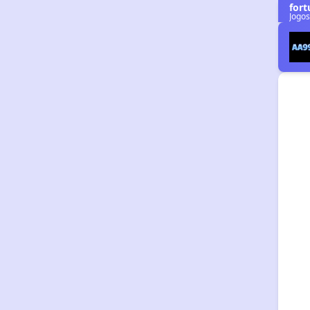
for
Jogos