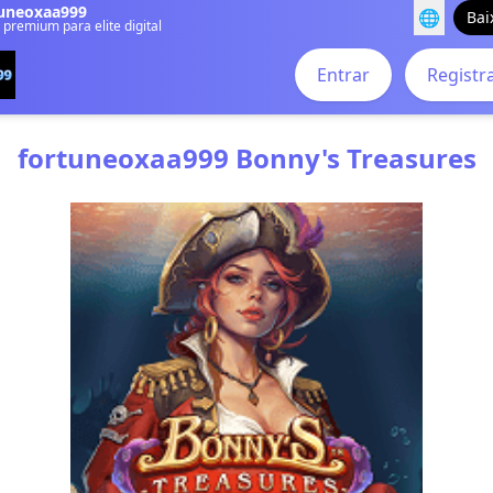
tuneoxaa999
🌐
Bai
 premium para elite digital
Entrar
Registr
fortuneoxaa999 Bonny's Treasures