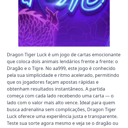
Dragon Tiger Luck é um jogo de cartas emocionante
que coloca dois animais lendários frente a frente: o
Dragão e o Tigre. No aa999, este jogo é conhecido
pela sua simplicidade e ritmo acelerado, permitindo
que os jogadores façam apostas rápidas e
obtenham resultados instantâneos. A partida
começa com cada lado recebendo uma carta — o
lado com o valor mais alto vence. Ideal para quem
busca adrenalina sem complicações, Dragon Tiger
Luck oferece uma experiência justa e transparente.
Teste sua sorte agora mesmo e veja se o dragão ou